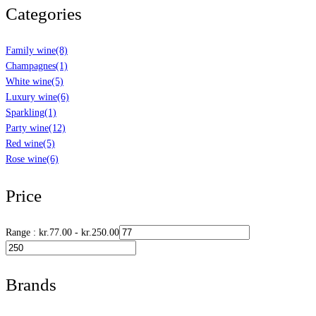
Categories
Family wine
(8)
Champagnes
(1)
White wine
(5)
Luxury wine
(6)
Sparkling
(1)
Party wine
(12)
Red wine
(5)
Rose wine
(6)
Price
Range :
kr.
77.00
-
kr.
250.00
Brands