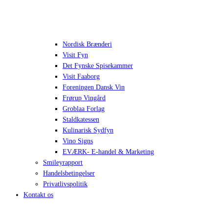
Nordisk Brænderi
Visit Fyn
Det Fynske Spisekammer
Visit Faaborg
Foreningen Dansk Vin
Frørup Vingård
Groblaa Forlag
Staldkatessen
Kulinarisk Sydfyn
Vino Signs
EVÆRK- E-handel & Marketing
Smileyrapport
Handelsbetingelser
Privatlivspolitik
Kontakt os