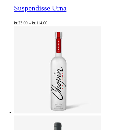
Suspendisse Urna
Prisinterval:
kr.
23.00
–
kr.
114.00
kr.23.00
til
kr.114.00