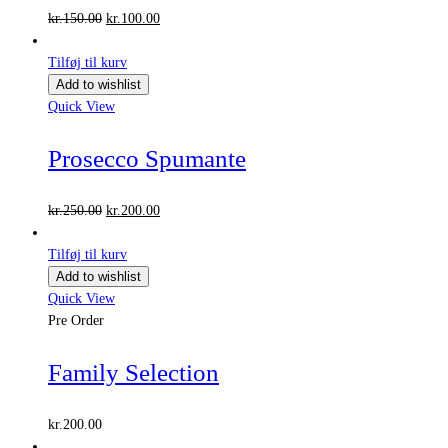
Den
Den
kr.
150.00
kr.
100.00
oprindelige
aktuelle
pris
pris
Tilføj til kurv
var:
er:
Add to wishlist
kr.150.00.
kr.100.00.
Quick View
Prosecco Spumante
Den
Den
kr.
250.00
kr.
200.00
oprindelige
aktuelle
pris
pris
Tilføj til kurv
var:
er:
Add to wishlist
kr.250.00.
kr.200.00.
Quick View
Pre Order
Family Selection
kr.
200.00