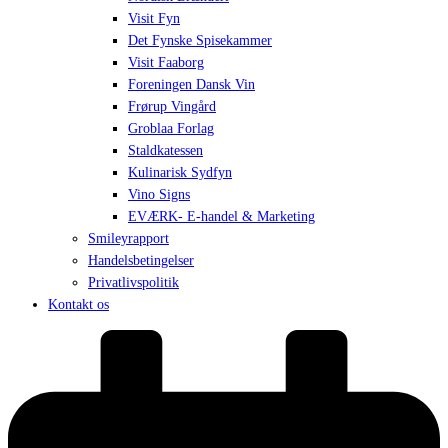
Visit Fyn
Det Fynske Spisekammer
Visit Faaborg
Foreningen Dansk Vin
Frørup Vingård
Groblaa Forlag
Staldkatessen
Kulinarisk Sydfyn
Vino Signs
EVÆRK- E-handel & Marketing
Smileyrapport
Handelsbetingelser
Privatlivspolitik
Kontakt os