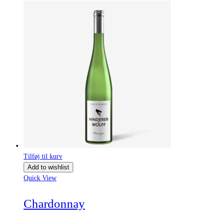
kr.54.00
til
kr.77.00
Tilføj til kurv
Add to wishlist
Quick View
Chardonnay