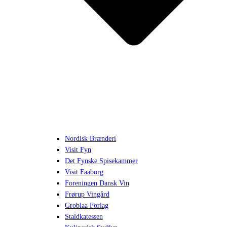
Nordisk Brænderi
Visit Fyn
Det Fynske Spisekammer
Visit Faaborg
Foreningen Dansk Vin
Frørup Vingård
Groblaa Forlag
Staldkatessen