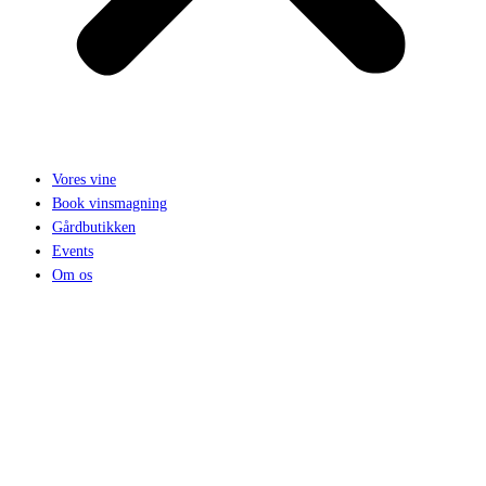
Vores vine
Book vinsmagning
Gårdbutikken
Events
Om os