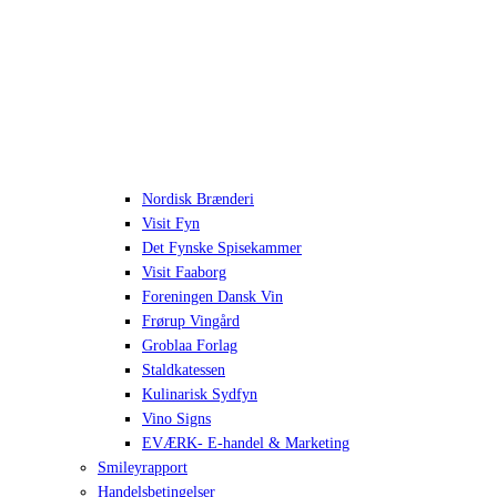
Nordisk Brænderi
Visit Fyn
Det Fynske Spisekammer
Visit Faaborg
Foreningen Dansk Vin
Frørup Vingård
Groblaa Forlag
Staldkatessen
Kulinarisk Sydfyn
Vino Signs
EVÆRK- E-handel & Marketing
Smileyrapport
Handelsbetingelser