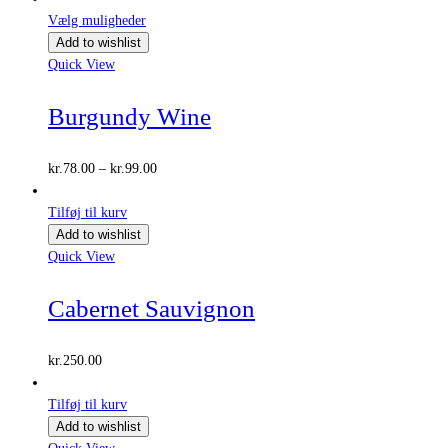
Vælg muligheder
Add to wishlist
Quick View
Burgundy Wine
Prisinterval:
kr.
78.00
–
kr.
99.00
kr.78.00
til
Tilføj til kurv
kr.99.00
Add to wishlist
Quick View
Cabernet Sauvignon
kr.
250.00
Tilføj til kurv
Add to wishlist