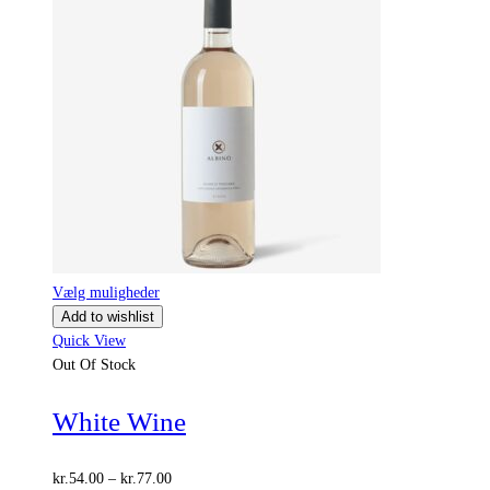
Vælg muligheder
Add to wishlist
Quick View
Out Of Stock
White Wine
Prisinterval:
kr.
54.00
–
kr.
77.00