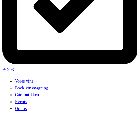
BOOK
Vores vine
Book vinsmagning
Gårdbutikken
Events
Om os