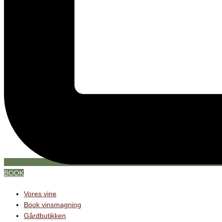
BOOK
Vores vine
Book vinsmagning
Gårdbutikken