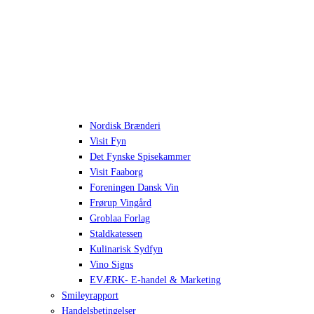
Nordisk Brænderi
Visit Fyn
Det Fynske Spisekammer
Visit Faaborg
Foreningen Dansk Vin
Frørup Vingård
Groblaa Forlag
Staldkatessen
Kulinarisk Sydfyn
Vino Signs
EVÆRK- E-handel & Marketing
Smileyrapport
Handelsbetingelser