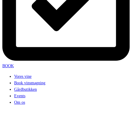
BOOK
Vores vine
Book vinsmagning
Gårdbutikken
Events
Om os