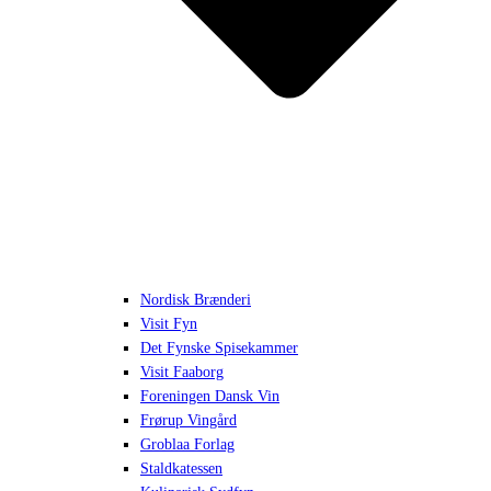
Nordisk Brænderi
Visit Fyn
Det Fynske Spisekammer
Visit Faaborg
Foreningen Dansk Vin
Frørup Vingård
Groblaa Forlag
Staldkatessen