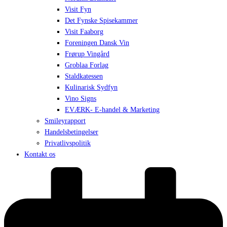
Visit Fyn
Det Fynske Spisekammer
Visit Faaborg
Foreningen Dansk Vin
Frørup Vingård
Groblaa Forlag
Staldkatessen
Kulinarisk Sydfyn
Vino Signs
EVÆRK- E-handel & Marketing
Smileyrapport
Handelsbetingelser
Privatlivspolitik
Kontakt os