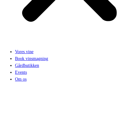
Vores vine
Book vinsmagning
Gårdbutikken
Events
Om os