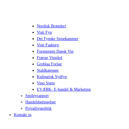
Nordisk Brænderi
Visit Fyn
Det Fynske Spisekammer
Visit Faaborg
Foreningen Dansk Vin
Frørup Vingård
Groblaa Forlag
Staldkatessen
Kulinarisk Sydfyn
Vino Signs
EVÆRK- E-handel & Marketing
Smileyrapport
Handelsbetingelser
Privatlivspolitik
Kontakt os