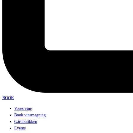
BOOK
Vores vine
Book vinsmagning
Gårdbutikken
Events