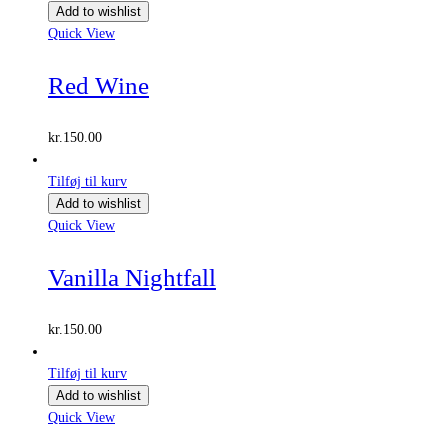
var:
er:
Add to wishlist
kr.250.00.
kr.200.00.
Quick View
Red Wine
kr.
150.00
Tilføj til kurv
Add to wishlist
Quick View
Vanilla Nightfall
kr.
150.00
Tilføj til kurv
Add to wishlist
Quick View