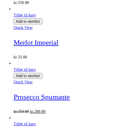
kr.
250.00
Tilføj til kurv
Add to wishlist
Quick View
Merlot Imperial
kr.
33.00
Tilføj til kurv
Add to wishlist
Quick View
Prosecco Spumante
Den
Den
kr.
250.00
kr.
200.00
oprindelige
aktuelle
pris
pris
Tilføj til kurv