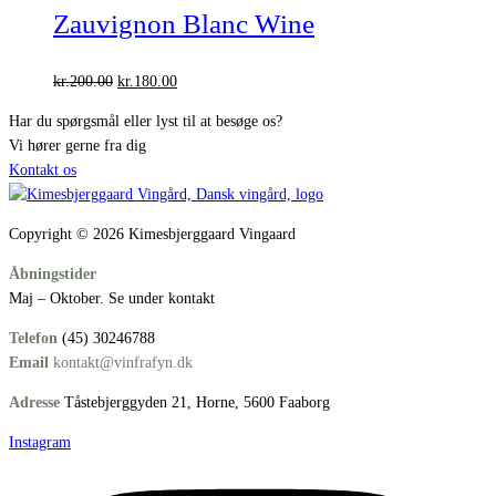
Zauvignon Blanc Wine
Den
Den
kr.
200.00
kr.
180.00
oprindelige
aktuelle
Har du spørgsmål eller lyst til at besøge os?
pris
pris
Vi hører gerne fra dig
var:
er:
Kontakt os
kr.200.00.
kr.180.00.
Copyright © 2026 Kimesbjerggaard Vingaard
Åbningstider
Maj – Oktober. Se under kontakt
Telefon
(45) 30246788
Email
kontakt@vinfrafyn.dk
Adresse
Tåstebjerggyden 21, Horne, 5600 Faaborg
Instagram