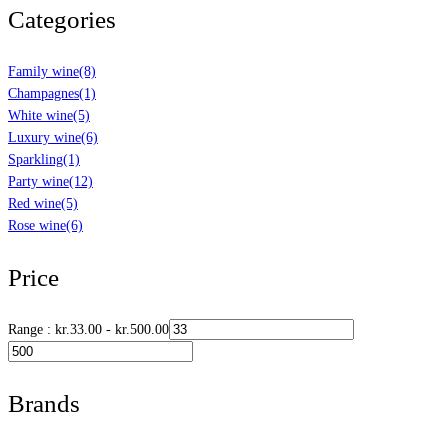
Categories
Family wine
(8)
Champagnes
(1)
White wine
(5)
Luxury wine
(6)
Sparkling
(1)
Party wine
(12)
Red wine
(5)
Rose wine
(6)
Price
Range :
kr.
33.00
-
kr.
500.00
Brands