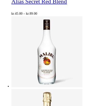
Alias Secret Red Blend
Prisinterval:
kr.
45.00
–
kr.
89.00
kr.45.00
til
kr.89.00