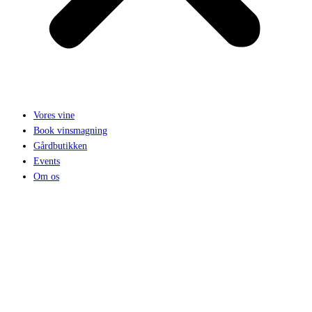
Vores vine
Book vinsmagning
Gårdbutikken
Events
Om os