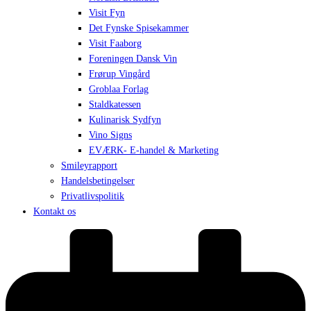
Visit Fyn
Det Fynske Spisekammer
Visit Faaborg
Foreningen Dansk Vin
Frørup Vingård
Groblaa Forlag
Staldkatessen
Kulinarisk Sydfyn
Vino Signs
EVÆRK- E-handel & Marketing
Smileyrapport
Handelsbetingelser
Privatlivspolitik
Kontakt os