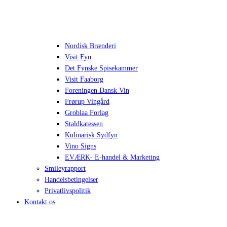
Nordisk Brænderi
Visit Fyn
Det Fynske Spisekammer
Visit Faaborg
Foreningen Dansk Vin
Frørup Vingård
Groblaa Forlag
Staldkatessen
Kulinarisk Sydfyn
Vino Signs
EVÆRK- E-handel & Marketing
Smileyrapport
Handelsbetingelser
Privatlivspolitik
Kontakt os