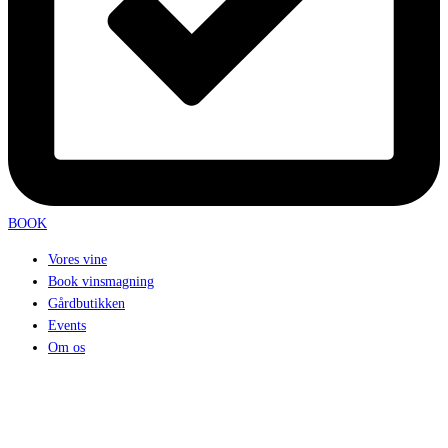
BOOK
Vores vine
Book vinsmagning
Gårdbutikken
Events
Om os