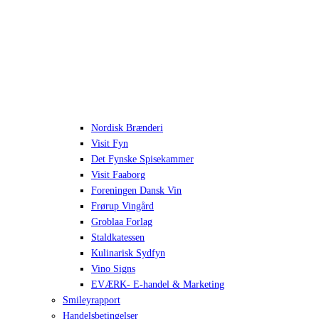
Nordisk Brænderi
Visit Fyn
Det Fynske Spisekammer
Visit Faaborg
Foreningen Dansk Vin
Frørup Vingård
Groblaa Forlag
Staldkatessen
Kulinarisk Sydfyn
Vino Signs
EVÆRK- E-handel & Marketing
Smileyrapport
Handelsbetingelser