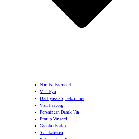
Nordisk Brænderi
Visit Fyn
Det Fynske Spisekammer
Visit Faaborg
Foreningen Dansk Vin
Frørup Vingård
Groblaa Forlag
Staldkatessen