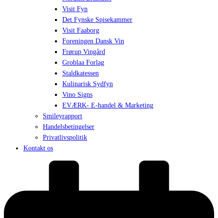
Visit Fyn
Det Fynske Spisekammer
Visit Faaborg
Foreningen Dansk Vin
Frørup Vingård
Groblaa Forlag
Staldkatessen
Kulinarisk Sydfyn
Vino Signs
EVÆRK- E-handel & Marketing
Smileyrapport
Handelsbetingelser
Privatlivspolitik
Kontakt os