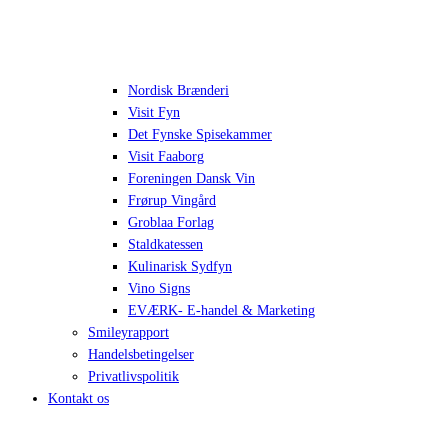
Nordisk Brænderi
Visit Fyn
Det Fynske Spisekammer
Visit Faaborg
Foreningen Dansk Vin
Frørup Vingård
Groblaa Forlag
Staldkatessen
Kulinarisk Sydfyn
Vino Signs
EVÆRK- E-handel & Marketing
Smileyrapport
Handelsbetingelser
Privatlivspolitik
Kontakt os