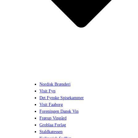
Nordisk Brænderi
Visit Fyn
Det Fynske Spisekammer
Visit Faaborg
Foreningen Dansk Vin
Frørup Vingård
Groblaa Forlag
Staldkatessen