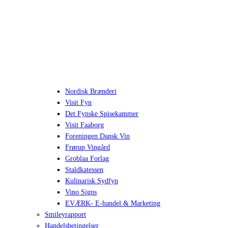
Nordisk Brænderi
Visit Fyn
Det Fynske Spisekammer
Visit Faaborg
Foreningen Dansk Vin
Frørup Vingård
Groblaa Forlag
Staldkatessen
Kulinarisk Sydfyn
Vino Signs
EVÆRK- E-handel & Marketing
Smileyrapport
Handelsbetingelser