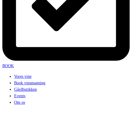
BOOK
Vores vine
Book vinsmagning
Gårdbutikken
Events
Om os