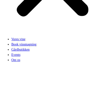
Vores vine
Book vinsmagning
Gårdbutikken
Events
Om os