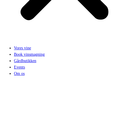
Vores vine
Book vinsmagning
Gårdbutikken
Events
Om os