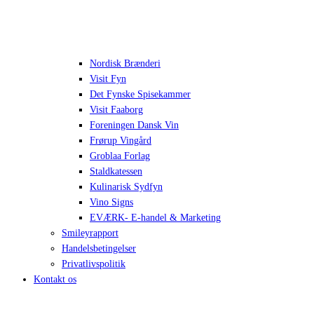
Nordisk Brænderi
Visit Fyn
Det Fynske Spisekammer
Visit Faaborg
Foreningen Dansk Vin
Frørup Vingård
Groblaa Forlag
Staldkatessen
Kulinarisk Sydfyn
Vino Signs
EVÆRK- E-handel & Marketing
Smileyrapport
Handelsbetingelser
Privatlivspolitik
Kontakt os