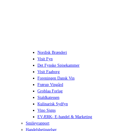
Nordisk Brænderi
Visit Fyn
Det Fynske Spisekammer
Visit Faaborg
Foreningen Dansk Vin
Frørup Vingård
Groblaa Forlag
Staldkatessen
Kulinarisk Sydfyn
Vino Signs
EVÆRK- E-handel & Marketing
Smileyrapport
Handelsbetingelser