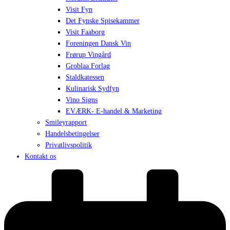
Visit Fyn
Det Fynske Spisekammer
Visit Faaborg
Foreningen Dansk Vin
Frørup Vingård
Groblaa Forlag
Staldkatessen
Kulinarisk Sydfyn
Vino Signs
EVÆRK- E-handel & Marketing
Smileyrapport
Handelsbetingelser
Privatlivspolitik
Kontakt os