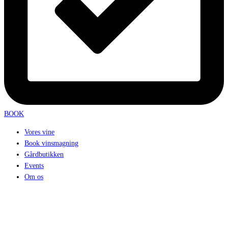
BOOK
Vores vine
Book vinsmagning
Gårdbutikken
Events
Om os