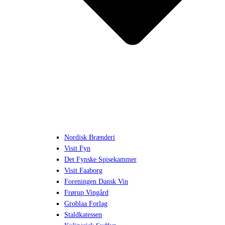
Nordisk Brænderi
Visit Fyn
Det Fynske Spisekammer
Visit Faaborg
Foreningen Dansk Vin
Frørup Vingård
Groblaa Forlag
Staldkatessen