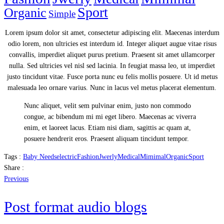
Sport
Organic
Simple
Lorem ipsum dolor sit amet, consectetur adipiscing elit. Maecenas interdum
odio lorem, non ultricies est interdum id. Integer aliquet augue vitae risus
convallis, imperdiet aliquet purus pretium. Praesent sit amet ullamcorper
nulla. Sed ultricies vel nisl sed lacinia. In feugiat massa leo, ut imperdiet
justo tincidunt vitae. Fusce porta nunc eu felis mollis posuere. Ut id metus
malesuada leo ornare varius. Nunc in lacus vel metus placerat elementum.
Nunc aliquet, velit sem pulvinar enim, justo non commodo
congue, ac bibendum mi mi eget libero. Maecenas ac viverra
enim, et laoreet lacus. Etiam nisi diam, sagittis ac quam at,
posuere hendrerit eros. Praesent aliquam tincidunt tempor.
Tags :
Baby Needs
electric
Fashion
Jwerly
Medical
Mimimal
Organic
Sport
Share :
Previous
Post format audio blogs