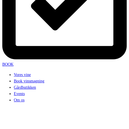
BOOK
Vores vine
Book vinsmagning
Gårdbutikken
Events
Om os