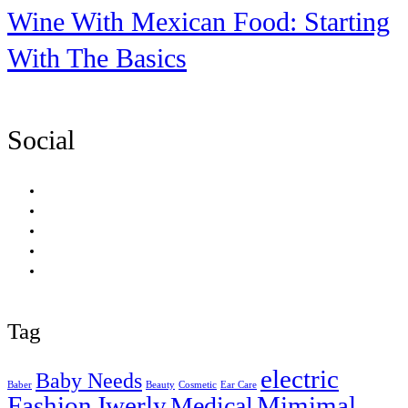
Wine With Mexican Food: Starting
With The Basics
Social
Tag
electric
Baby Needs
Baber
Beauty
Cosmetic
Ear Care
Fashion
Jwerly
Mimimal
Medical