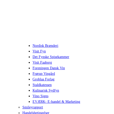
Nordisk Brænderi
Visit Fyn
Det Fynske Spisekammer
Visit Faaborg
Foreningen Dansk Vin
Frørup Vingård
Groblaa Forlag
Staldkatessen
Kulinarisk Sydfyn
Vino Signs
EVÆRK- E-handel & Marketing
Smileyrapport
Handelsbetingelser