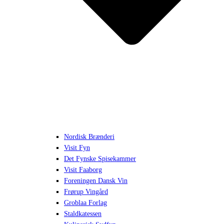
Nordisk Brænderi
Visit Fyn
Det Fynske Spisekammer
Visit Faaborg
Foreningen Dansk Vin
Frørup Vingård
Groblaa Forlag
Staldkatessen