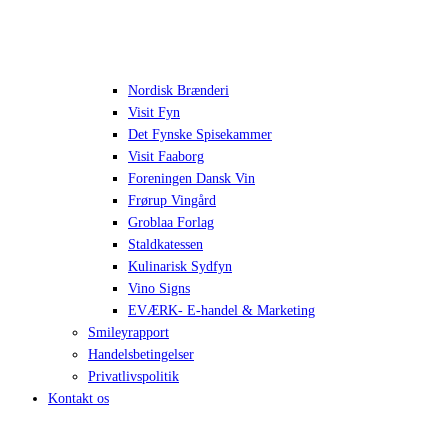
Nordisk Brænderi
Visit Fyn
Det Fynske Spisekammer
Visit Faaborg
Foreningen Dansk Vin
Frørup Vingård
Groblaa Forlag
Staldkatessen
Kulinarisk Sydfyn
Vino Signs
EVÆRK- E-handel & Marketing
Smileyrapport
Handelsbetingelser
Privatlivspolitik
Kontakt os