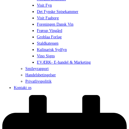
Visit Fyn
Det Fynske Spisekammer
Visit Faaborg
Foreningen Dansk Vin
Frørup Vingård
Groblaa Forlag
Staldkatessen
Kulinarisk Sydfyn
Vino Signs
EVÆRK- E-handel & Marketing
Smileyrapport
Handelsbetingelser
Privatlivspolitik
Kontakt os