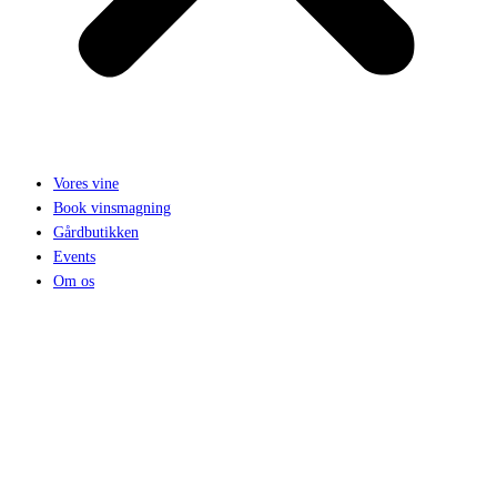
Vores vine
Book vinsmagning
Gårdbutikken
Events
Om os