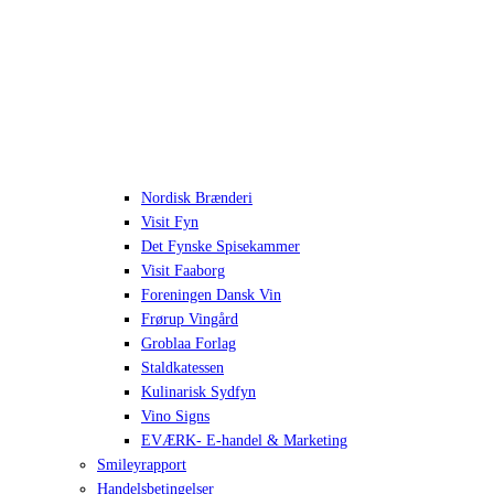
Nordisk Brænderi
Visit Fyn
Det Fynske Spisekammer
Visit Faaborg
Foreningen Dansk Vin
Frørup Vingård
Groblaa Forlag
Staldkatessen
Kulinarisk Sydfyn
Vino Signs
EVÆRK- E-handel & Marketing
Smileyrapport
Handelsbetingelser