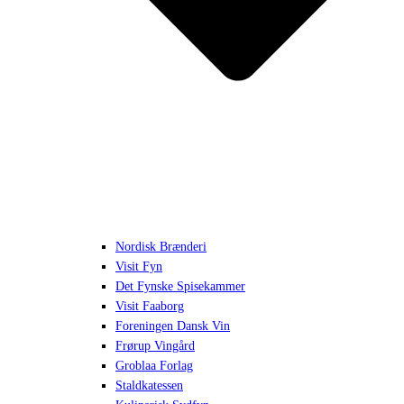
Nordisk Brænderi
Visit Fyn
Det Fynske Spisekammer
Visit Faaborg
Foreningen Dansk Vin
Frørup Vingård
Groblaa Forlag
Staldkatessen