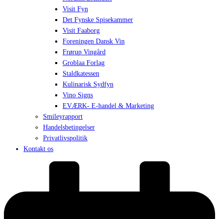
Visit Fyn
Det Fynske Spisekammer
Visit Faaborg
Foreningen Dansk Vin
Frørup Vingård
Groblaa Forlag
Staldkatessen
Kulinarisk Sydfyn
Vino Signs
EVÆRK- E-handel & Marketing
Smileyrapport
Handelsbetingelser
Privatlivspolitik
Kontakt os