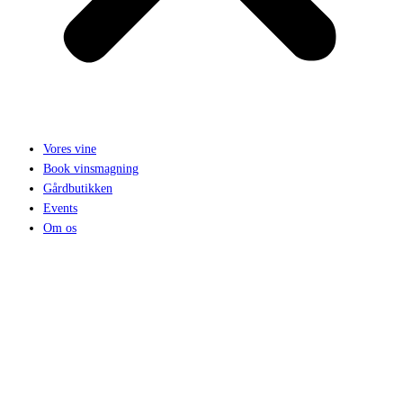
Vores vine
Book vinsmagning
Gårdbutikken
Events
Om os