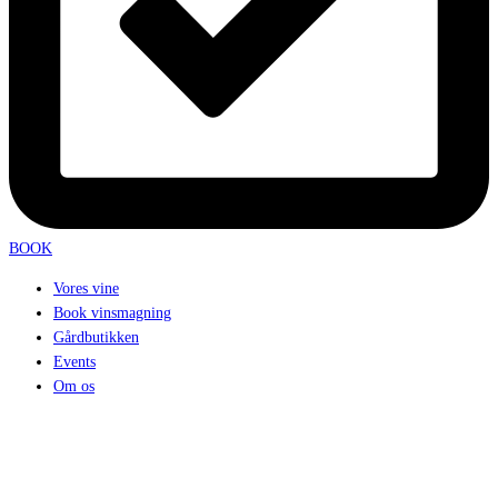
BOOK
Vores vine
Book vinsmagning
Gårdbutikken
Events
Om os