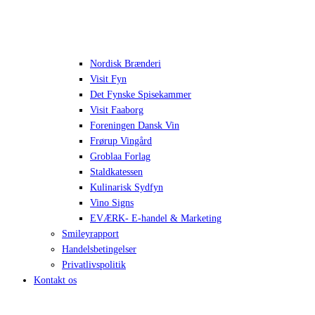
Nordisk Brænderi
Visit Fyn
Det Fynske Spisekammer
Visit Faaborg
Foreningen Dansk Vin
Frørup Vingård
Groblaa Forlag
Staldkatessen
Kulinarisk Sydfyn
Vino Signs
EVÆRK- E-handel & Marketing
Smileyrapport
Handelsbetingelser
Privatlivspolitik
Kontakt os