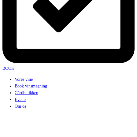
BOOK
Vores vine
Book vinsmagning
Gårdbutikken
Events
Om os