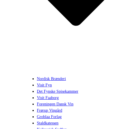
Nordisk Brænderi
Visit Fyn
Det Fynske Spisekammer
Visit Faaborg
Foreningen Dansk Vin
Frørup Vingård
Groblaa Forlag
Staldkatessen