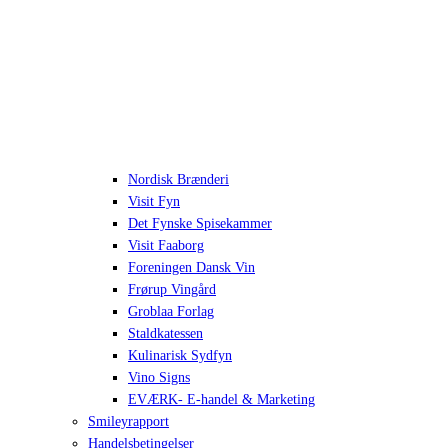
Nordisk Brænderi
Visit Fyn
Det Fynske Spisekammer
Visit Faaborg
Foreningen Dansk Vin
Frørup Vingård
Groblaa Forlag
Staldkatessen
Kulinarisk Sydfyn
Vino Signs
EVÆRK- E-handel & Marketing
Smileyrapport
Handelsbetingelser