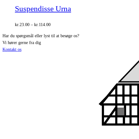
Suspendisse Urna
Prisinterval:
kr.
23.00
–
kr.
114.00
kr.23.00
Har du spørgsmål eller lyst til at besøge os?
til
Vi hører gerne fra dig
kr.114.00
Kontakt os