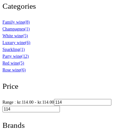
Categories
Family wine
(8)
Champagnes
(1)
White wine
(5)
Luxury wine
(6)
Sparkling
(1)
Party wine
(12)
Red wine
(5)
Rose wine
(6)
Price
Range :
kr.
114.00
-
kr.
114.00
Brands