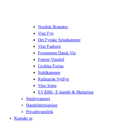
Nordisk Brænderi
Visit Fyn
Det Fynske Spisekammer
Visit Faaborg
Foreningen Dansk Vin
Frørup Vingård
Groblaa Forlag
Staldkatessen
Kulinarisk Sydfyn
Vino Signs
EVÆRK- E-handel & Marketing
Smileyrapport
Handelsbetingelser
Privatlivspolitik
Kontakt os