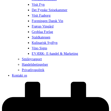
Visit Fyn
Det Fynske Spisekammer
Visit Faaborg
Foreningen Dansk Vin
Frørup Vingård
Groblaa Forlag
Staldkatessen
Kulinarisk Sydfyn
Vino Signs
EVÆRK- E-handel & Marketing
Smileyrapport
Handelsbetingelser
Privatlivspolitik
Kontakt os