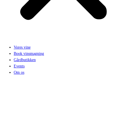
Vores vine
Book vinsmagning
Gårdbutikken
Events
Om os